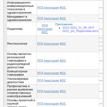
Информационно-
коммуникационные
РПД
Аннотация
ФОС
технологии в
здравоохранении
Менеджмент в
РПД
Аннотация
ФОС
здравоохранении
Приложения
РПД
2022-2023_31_08_09 Р
Педагогика
Аннотация
2022_plx_Педагогика.docx
ФОС
Рентгенология
РПД
Аннотация
ФОС
Основы магнитно-
резонансной
томографии и
РПД
Аннотация
ФОС
радионуклидной
диагностики
Компьютерная
РПД
Аннотация
ФОС
томография
Ультразвуковая
РПД
Аннотация
ФОС
диагностика
Профилактика и
раннее выявление
РПД
Аннотация
ФОС
злокачественных
новообразований
Основы проектной и
научной
РПД
Аннотация
ФОС