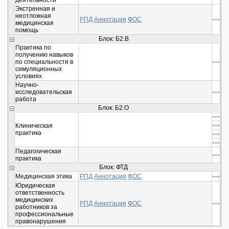
деятельности
Экстренная и
неотложная
РПД
Аннотация
ФОС
медицинская
помощь
Блок: Б2.В
Практика по
получению навыков
по специальности в
симуляционных
условиях
Научно-
исследовательская
работа
Блок: Б2.О
Клиническая
практика
Педагогическая
практика
Блок: ФТД
Медицинская этика
РПД
Аннотация
ФОС
Юридическая
ответственность
медицинских
РПД
Аннотация
ФОС
работников за
профессиональные
правонарушения