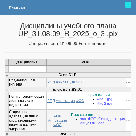
Главная
Дисциплины учебного плана
UP_31.08.09_R_2025_o_3 .plx
Специальность 31.08.09 Рентгенология
Дисциплина
РПД
Блок: Б1.В
Радиационная
РПД
Аннотация
ФОС
гигиена
Блок: Б1.В.ДЭ.01
Приложения
Рентгенологическая
Рис 1.jpg
диагностика в
РПД
Аннотация
ФОС
Рис 2.jpg
педиатрии
Социальная
Приложения
адаптация лиц с
РПД
зач_ФОС_Соц.адаптация
ограниченными
Аннотация
лиц с ОВЗ.doc
возможностями
ФОС
здоровья
Блок: Б1.О